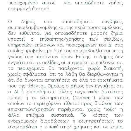
περιεχομένου αυτού για οποιαδήποτε χρήση,
εφαρμογή ή σκοπό.
Ο Δήμος υπό οποιεσδήποτε συνθήκες,
συμπεριλαμβανομένης και της περίπτωσης αμέλειας,
δεν ευθύνεται για οποιασδήποτε μορφής ζημία
υποστεί ο επισκέπτης/χρήστης των σελίδων,
υπηρεσιών, επιλογών και περιεχομένων του ΔΙ στις
οποίες προβαίνει με δική του πρωτοβουλία και με τη
γνώση των παρόντων όρων. Επίσης, ο Δήμος δεν
εγγυάται ότι οι σελίδες, οι υπηρεσίες, οι επιλογές και
τα περιεχόμενα θα παρέχονται χωρίς διακοπή,
χωρίς σφάλματα, ότι τα λάθη θα διορθώνονται ή
ότι θα δίνονται απαντήσεις σε όλα τα ερωτήματα
που της τίθενται. Ομοίως ο Δήμος δεν εγγυάται ότι
ο ΔΙ ή οποιοδήποτε άλλος συγγενικός δικτυακός
τόπος ή οι εξυπηρετητές ("servers") μέσω των
οποίων το περιεχόμενο τίθεται προς διάθεση των
επισκεπτών/χρηστών παρέχονται χωρίς "ιούς" ή
άλλα επιζήμια συστατικά. Το κόστος των
ενδεχόμενων διορθώσεων ή εξυπηρετήσεων, το
αναλαμβάνει ο επισκέπτης/ χρήστης και σε καμία