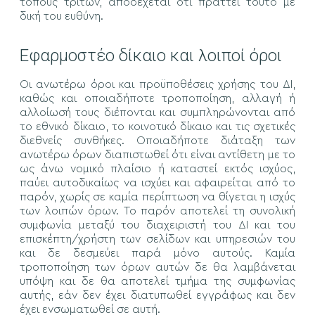
τόπους τρίτων, αποδέχεται ότι πράττει τούτο με
δική του ευθύνη.
Εφαρμοστέο δίκαιο και λοιποί όροι
Οι ανωτέρω όροι και προϋποθέσεις χρήσης του ΔΙ,
καθώς και οποιαδήποτε τροποποίηση, αλλαγή ή
αλλοίωσή τους διέπονται και συμπληρώνονται από
το εθνικό δίκαιο, το κοινοτικό δίκαιο και τις σχετικές
διεθνείς συνθήκες. Οποιαδήποτε διάταξη των
ανωτέρω όρων διαπιστωθεί ότι είναι αντίθετη με το
ως άνω νομικό πλαίσιο ή καταστεί εκτός ισχύος,
παύει αυτοδικαίως να ισχύει και αφαιρείται από το
παρόν, χωρίς σε καμία περίπτωση να θίγεται η ισχύς
των λοιπών όρων. Το παρόν αποτελεί τη συνολική
συμφωνία μεταξύ του διαχειριστή του ΔΙ και του
επισκέπτη/χρήστη των σελίδων και υπηρεσιών του
και δε δεσμεύει παρά μόνο αυτούς. Καμία
τροποποίηση των όρων αυτών δε θα λαμβάνεται
υπόψη και δε θα αποτελεί τμήμα της συμφωνίας
αυτής, εάν δεν έχει διατυπωθεί εγγράφως και δεν
έχει ενσωματωθεί σε αυτή.