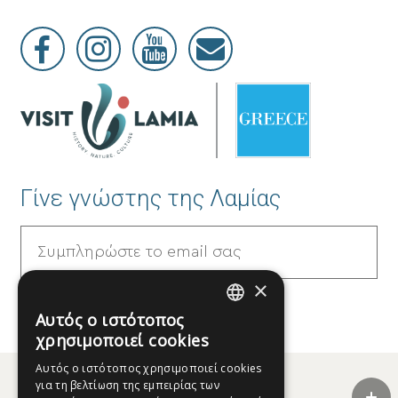
Γίνε γνώστης της Λαμίας
×
Αυτός ο ιστότοπος
GREEK
χρησιμοποιεί cookies
ENGLISH
Αυτός ο ιστότοπος χρησιμοποιεί cookies
για τη βελτίωση της εμπειρίας των
FRENCH