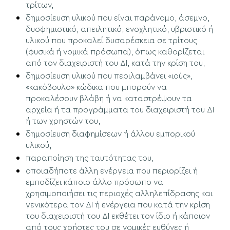
τρίτων,
δημοσίευση υλικού που είναι παράνομο, άσεμνο,
δυσφημιστικό, απειλητικό, ενοχλητικό, υβριστικό ή
υλικού που προκαλεί δυσαρέσκεια σε τρίτους
(φυσικά ή νομικά πρόσωπα), όπως καθορίζεται
από τον διαχειριστή του ΔΙ, κατά την κρίση του,
δημοσίευση υλικού που περιλαμβάνει «ιούς»,
«κακόβουλο» κώδικα που μπορούν να
προκαλέσουν βλάβη ή να καταστρέψουν τα
αρχεία ή τα προγράμματα του διαχειριστή του ΔΙ
ή των χρηστών του,
δημοσίευση διαφημίσεων ή άλλου εμπορικού
υλικού,
παραποίηση της ταυτότητας του,
οποιαδήποτε άλλη ενέργεια που περιορίζει ή
εμποδίζει κάποιο άλλο πρόσωπο να
χρησιμοποιήσει τις περιοχές αλληλεπίδρασης και
γενικότερα τον ΔΙ ή ενέργεια που κατά την κρίση
του διαχειριστή του ΔΙ εκθέτει τον ίδιο ή κάποιον
από τους χρήστες του σε νομικές ευθύνες ή