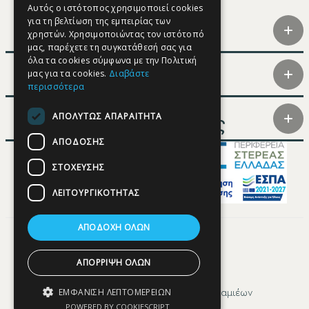
Αυτός ο ιστότοπος χρησιμοποιεί cookies
για τη βελτίωση της εμπειρίας των
FRENCH
Επικοινωνία
χρηστών. Χρησιμοποιώντας τον ιστότοπό
GERMAN
μας, παρέχετε τη συγκατάθεσή σας για
όλα τα cookies σύμφωνα με την Πολιτική
SPANISH
μας για τα cookies.
Διαβάστε
Σχετικά
περισσότερα
ΑΠΟΛΎΤΩΣ ΑΠΑΡΑΊΤΗΤΑ
Συμμετέχοντες
ΑΠΌΔΟΣΗΣ
ΣΤΌΧΕΥΣΗΣ
ΛΕΙΤΟΥΡΓΙΚΌΤΗΤΑΣ
ΑΠΟΔΟΧΉ ΌΛΩΝ
ΑΠΌΡΡΙΨΗ ΌΛΩΝ
ΕΜΦΆΝΙΣΗ ΛΕΠΤΟΜΕΡΕΙΏΝ
© Copyright DMS Λαμίας / Δήμος Λαμιέων
POWERED BY COOKIESCRIPT