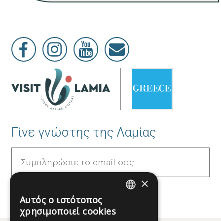
Γίνε γνώστης της Λαμίας
×
Αυτός ο ιστότοπος
GREEK
χρησιμοποιεί cookies
ENGLISH