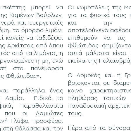
πισκέπτης μπορεί να
Οι κωμοπόλεις της Μ
λης Καμένων Βούρλων,
για τα φυσικά τους 
νερά και ευεργετικές
και την έν
όμη, το όμορφο λιμάνι
αποτελούνενδιαφέρο
ί κανείς να ταξιδέψει
επιθυμούν να τις 
ης Αρκίτσας από όπου
Φθιώτιδας φημίζοντα
τός από τα λιμάνια, η
αυτά μάλιστα είναι
οργανωμένες ή μη, ενώ
εκείνα της Παλαιοβρά
ηση στα πανέμορφα
Ο Δομοκός και η Γρ
ης Φθιώτιδας».
βρίσκονται σε διαμε
ίναι παράλληλα ένας
κοινό χαρακτηριστ
η Λαμία. Ειδικά το
πληθώρας τοπικών 
φικά, παραθαλάσσια
παραδοσιακή αρχιτεκτ
ί που οι Λαμιώτες
τους.
τινή Γλύφα προσφέρει
Πέρα από τα σύνορα 
η στη θάλασσα και τον