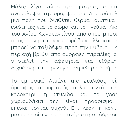
Μόλις λίγα χιλιόμετρα μακριά, ο ε
ανακαλύψει την ομορφιά της Λουτρόπο
μια πόλη που διαθέτει θερμά ιαματικά 
ιδιότητες για το σώμα και το πνεύμα. Ακ
του Αγίου Κωνσταντίνου από όπου μπορε
προς τα νησιά των Σποράδων αλλά και τ
μπορεί να ταξιδέψει προς την Εύβοια. Εκ
περιοχή βρίθει από όμορφες παραλίες, 
αποτελεί την αφετηρία για εξόρμ
Λιχαδονήσια, την λεγόμενη «Καραϊβική τ
Το εμπορικό Λιμάνι της Στυλίδας, ε
όμορφος προορισμός πολύ κοντά στ
καλοκαίρι, η Στυλίδα και τα γρα
χωριουδάκια της είναι προορισμο
επισκέπτονται συχνά. Επιπλέον, η κον
μια ευκαιρία για μια ευχάριστη απόδρασ