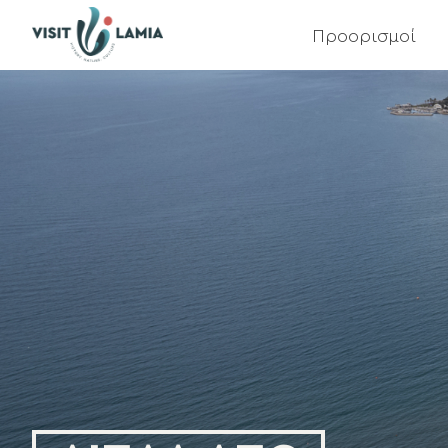
Main
Προορισμοί
navigation