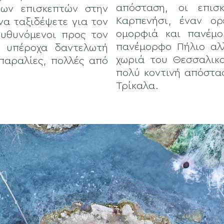
απόσταση, οι επισ
των επισκεπτών στην
Καρπενήσι, έναν ορ
να ταξιδέψετε για τον
ομορφιά και πανέμ
ευθυνόμενοι προς τον
πανέμορφο Πήλιο αλ
 υπέροχα δαντελωτή
χωριά του Θεσσαλικ
παραλίες, πολλές από
πολύ κοντινή απόστασ
Τρίκαλα.