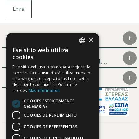
×
Contacto
Ese sitio web utiliza
GREEK
cookies
Aprender acerca...
ENGLISH
Este sitio web usa cookies para mejorar la
experiencia del usuario. Al utilizar nuestro
FRENCH
Participantes
sitio web, usted acepta todas las cookies
GERMAN
de acuerdo con nuestra Política de
cookies.
Más información
SPANISH
COOKIES ESTRICTAMENTE
NECESARIAS
COOKIES DE RENDIMIENTO
COOKIES DE PREFERENCIAS
COOKIES DE FUNCIONALIDAD