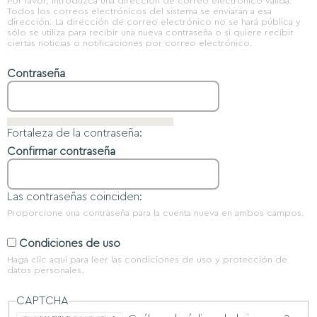
Por favor, introduzca una dirección de correo electrónico válida.
Todos los correos electrónicos del sistema se enviarán a esa
dirección. La dirección de correo electrónico no se hará pública y
sólo se utiliza para recibir una nueva contraseña o si quiere recibir
ciertas noticias o notificaciones por correo electrónico.
Contraseña
Fortaleza de la contraseña:
Confirmar contraseña
Las contraseñas coinciden:
Proporcione una contraseña para la cuenta nueva en ambos campos.
Condiciones de uso
Haga clic aquí
para leer las condiciones de uso y protección de
datos personales.
CAPTCHA