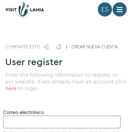
Idioma
COMPARTE ESTO
|
CREAR NUEVA CUENTA
User register
Enter the following information to register on
our website. If you already have an account click
here
to login.
Correo electrónico