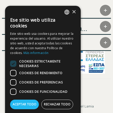
×
Contacto
Ese sitio web utiliza
GREEK
cookies
Aprender acerca...
ENGLISH
Este sitio web usa cookies para mejorar la
experiencia del usuario. Al utilizar nuestro
FRENCH
Participantes
sitio web, usted acepta todas las cookies
GERMAN
de acuerdo con nuestra Política de
cookies.
Más información
SPANISH
COOKIES ESTRICTAMENTE
NECESARIAS
COOKIES DE RENDIMIENTO
COOKIES DE PREFERENCIAS
COOKIES DE FUNCIONALIDAD
ACEPTAR TODO
RECHAZAR TODO
© Copyright DMS Lamia/ Municipio del Lamia