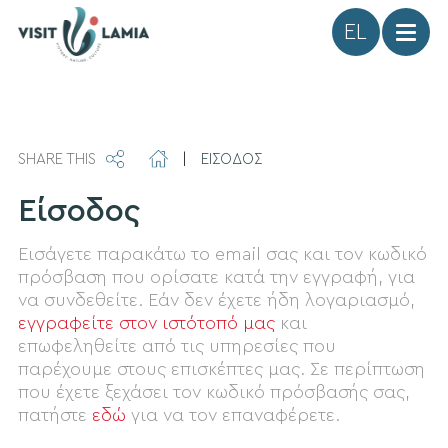
Γλώσσα
SHARE THIS
|
ΕΙΣΟΔΟΣ
Είσοδος
Εισάγετε παρακάτω το email σας και τον κωδικό
πρόσβαση που ορίσατε κατά την εγγραφή, για
να συνδεθείτε. Εάν δεν έχετε ήδη λογαριασμό,
εγγραφείτε στον ιστότοπό μας
και
επωφεληθείτε από τις υπηρεσίες που
παρέχουμε στους επισκέπτες μας. Σε περίπτωση
που έχετε ξεχάσει τον κωδικό πρόσβασής σας,
πατήστε
εδώ
για να τον επαναφέρετε.